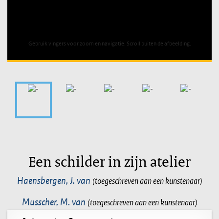
Unable to open [object Object]: HTTP 0 attempting to load
TileSource
Gebruik vingers voor zoom en navigatie. Scroll buiten de afbeelding.
Een schilder in zijn atelier
Haensbergen, J. van
(toegeschreven aan een kunstenaar)
Musscher, M. van
(toegeschreven aan een kunstenaar)