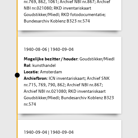
nr.769, 862, 1061; Archief NBI nr.867; Archief
NBI nr.021080; RKD inventariskaart
Goudstikker/Miedl; RKD fotodocumentatie;
Bundesarchiv Koblenz B323 nr.574
1940-08-06
|
1940-09-04
Mogelijke bezitter / houder
: Goudstikker/Miedl
Rol
: kunsthandel
Locatie
: Amsterdam
Archiefbron
: ICN inventariskaart; Archief SNK
nr.715, 769, 790, 862; Archief NBI nr.867;
Archief NBI nr.021080; RKD inventariskaart
Goudstikker/Miedl; Bundesarchiv Koblenz B323
nr.574
1940-09-04
|
1940-09-04