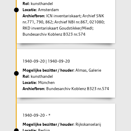
Rol
: kunsthandel
Locatie
: Amsterdam
Archiefbron
: ICN inventariskaart; Archief SNK
nr.771, 790, 862; Archief NBI nr.867, 021080;
RKD inventariskaart Goudstikker/Miedl;
Bundesarchiv Koblenz B323 nr.574
1940-09-20
|
1940-09-20
Mogelijke bezitter / houder
: Almas, Galerie
Rol
: kunsthandel
Locatie
: München
Archiefbron
: Bundesarchiv Koblenz B323 nr.574
1940-09-20
- *
Mogelijke bezitter / houder
: Rijkskanselarij
Locatie
: Berlijn