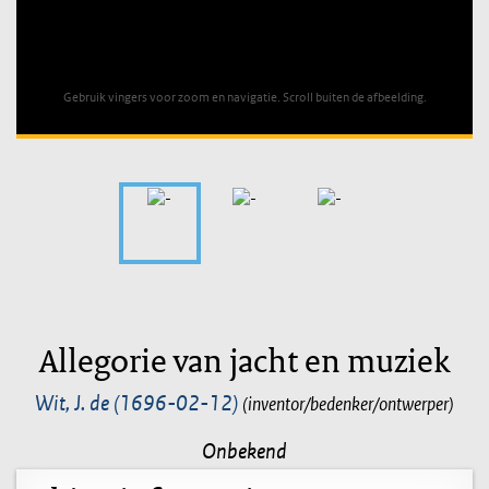
Unable to open [object Object]: HTTP 0 attempting to load
TileSource
Gebruik vingers voor zoom en navigatie. Scroll buiten de afbeelding.
Allegorie van jacht en muziek
Wit, J. de (1696-02-12)
(inventor/bedenker/ontwerper)
Onbekend