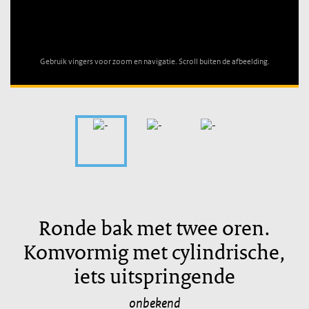
Unable to open [object Object]: HTTP 0 attempting to load
TileSource
Gebruik vingers voor zoom en navigatie. Scroll buiten de afbeelding.
Ronde bak met twee oren.
Komvormig met cylindrische,
iets uitspringende
onbekend