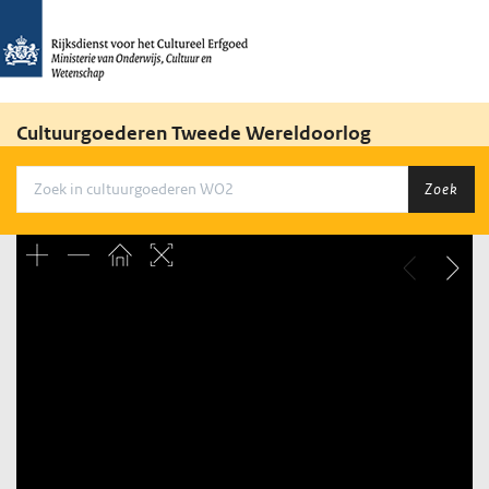
Cultuurgoederen Tweede Wereldoorlog
Zoek
Unable to open [object Object]: HTTP 0 attempting to load
TileSource