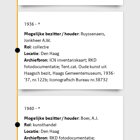
1936
- *
Mogelijke bezitter / houder
: Ruyssenaers,
Jonkheer A.W.
Rol
: collectie
Locatie
: Den Haag
Archiefbron
: ICN inventariskaart; RKD
fotodocumentatie; Tent.cat. Oude kunst uit
Haagsch bezit, Haags Gemeentemuseum, 1936-
'37, nr.122b; Iconografisch Bureau nr.38732
1940
- *
Mogelijke bezitter / houder
: Boer, A.J.
Rol
: kunsthandel
Locatie
: Den Haag
Archiefbron
: RKD fotodocumentatie;