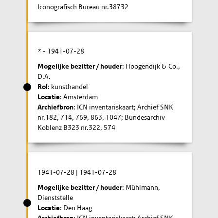
Iconografisch Bureau nr.38732
* -
1941-07-28
Mogelijke bezitter / houder
: Hoogendijk & Co.,
D.A.
Rol
: kunsthandel
Locatie
: Amsterdam
Archiefbron
: ICN inventariskaart; Archief SNK
nr.182, 714, 769, 863, 1047; Bundesarchiv
Koblenz B323 nr.322, 574
1941-07-28
|
1941-07-28
Mogelijke bezitter / houder
: Mühlmann,
Dienststelle
Locatie
: Den Haag
Archiefbron
: ICN inventariskaart; Archief SNK