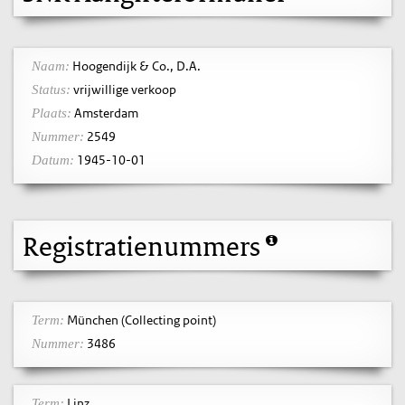
Hoogendijk & Co., D.A.
Naam:
vrijwillige verkoop
Status:
Amsterdam
Plaats:
2549
Nummer:
1945-10-01
Datum:
Registratienummers
München (Collecting point)
Term:
3486
Nummer:
Linz
Term: