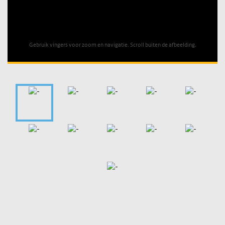
Unable to open [object Object]: HTTP 0 attempting to load
TileSource
Gebruik vingers voor zoom en navigatie. Scroll buiten de afbeelding.