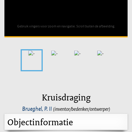
Unable to open [object Object]: HTTP 0 attempting to load
TileSource
Gebruik vingers voor zoom en navigatie. Scroll buiten de afbeelding.
Kruisdraging
Brueghel, P. II
(inventor/bedenker/ontwerper)
Objectinformatie