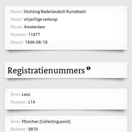
Stichting Nederlandsch Kunstbezit
Naam:
vrijwillige verkoop
Status:
Amsterdam
Plaats:
11877
Nummer:
1946-06-18
Datum:
Registratienummers
Lanz
Term:
L14
Nummer:
München (Collecting point)
Term:
9810
Nummer: