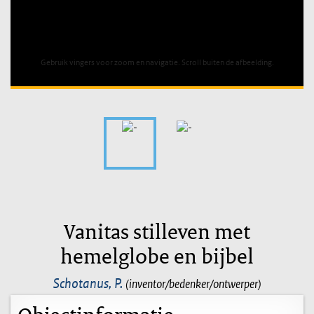
Unable to open [object Object]: HTTP 0 attempting to load
TileSource
Gebruik vingers voor zoom en navigatie. Scroll buiten de afbeelding.
Vanitas stilleven met
hemelglobe en bijbel
Schotanus, P.
(inventor/bedenker/ontwerper)