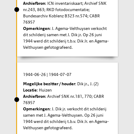
Archiefbron
: ICN inventariskaart; Archief SNK
nr.243, 863; RKD fotodocumentatie;
Bundesarchiv Koblenz B323 nr.574; CABR
76957
Opmerkingen
: J. Agema-Velthuysen verkocht
dit schilderij samen met J. Dik jr. Op 26 juni
1944 werd dit schilderij t.b.v. Dik Jr. en Agema-
Velthuysen gefotografeerd.
1944-06-26
|
1944-07-07
Mogelijke bezitter / houder
: Dik jr., J. (2)
Locatie
: Huizen
Archiefbron
: Archief SNK nr.181, 770; CABR
76957
Opmerkingen
: J. Dik jr. verkocht dit schilderij
samen met J. Agema-Velthuysen. Op 26 juni
1944 werd dit schilderij t.b.v. Dik Jr. en Agema-
Velthuysen gefotografeerd.