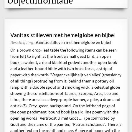
Objectinformatie
Vanitas stilleven met hemelglobe en bijbel
Vanitas stilleven met hemelglobe en bijbel
Beschrijving:
On a brown drop-leaf table the following items can be seen
from left to right: at the front a small dead bird, an open
book, a walnut, a dead blacktail godwit, another open book
and a leather-bound bible with two brass locks, a strip of
paper with the words `Verganckelijkheijt van alles' (transiency
of all things) protruding from it; behind them a pottery oil-
lamp with a double spout and smoking wick, a celestial globe
showing the constellations of Taurus, Scorpio, Ares, Leo and
Libra; there are also a deep-purple banner, a pike, a drum and
a stick (?). Grey-green background. On the lefthand page of
the open parchment-bound book is a six-line poem with the
opening words `Vertroost U met Godt ...' (be comforted by
God) and the name of the painter, `Petrus Schotanus'. There is
another text on the righthand page. A piece of paper with the