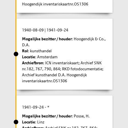
Hoogendijk inventariskaartnr.OS1306
1940-08-09
|
1941-09-24
Mogelijke bezitter / houder
: Hoogendijk & Co.,
D.A.
Rol
: kunsthandel
Locatie
: Amsterdam
Archiefbron
: ICN inventariskaart; Archief SNK
nr.182, 767, 790, 864; RKD fotodocumentatie;
Archief kunsthandel D.A. Hoogendijk
inventariskaartnr.OS1306
1941-09-24
- *
Mogelijke bezitter / houder
: Posse, H.
Locatie
: Linz
Archiefbron
: Archief SNK nr.182, 767, 864;