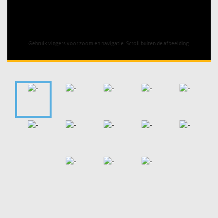
Unable to open [object Object]: HTTP 0 attempting to load
TileSource
Gebruik vingers voor zoom en navigatie. Scroll buiten de afbeelding.