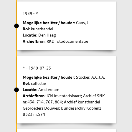
1939
- *
Mogelijke bezitter / houder
: Gans, J.
Rol
: kunsthandel
Locatie
: Den Haag
Archiefbron
: RKD fotodocumentatie
* -
1940-07-25
Mogelijke bezitter / houder
: Stöcker, A.C.J.A.
Rol
: collectie
Locatie
: Amsterdam
Archiefbron
: ICN inventariskaart; Archief SNK
nr.434, 714, 767, 864; Archief kunsthandel
Gebroeders Douwes; Bundesarchiv Koblenz
B323 nr.574