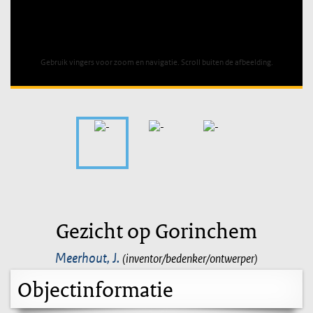
Unable to open [object Object]: HTTP 0 attempting to load
TileSource
Gebruik vingers voor zoom en navigatie. Scroll buiten de afbeelding.
Gezicht op Gorinchem
Meerhout, J.
(inventor/bedenker/ontwerper)
Objectinformatie