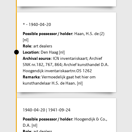
* -
1940-04-20
Possible possessor / holder
: Haan, H.S. de (2)
[nl]
Role
: art dealers
Location
: Den Haag [nl]
Archival source
: ICN inventariskaart; Archief
SNK nr.182, 767, 864; Archief kunsthandel D.A.
Hoogendijk inventariskaartnr.OS 1262
Remarks
: Vermoedelijk gaat het hier om
kunsthandelaar H.S. de Haan. [nl]
1940-04-20
|
1941-09-24
Possible possessor / holder
: Hoogendijk & Co.,
D.A. [nl]
Role
: art dealers