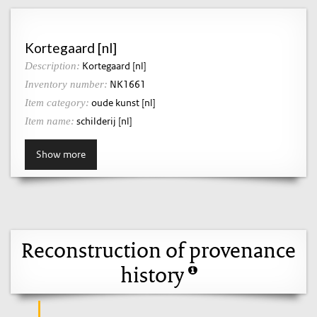
Kortegaard [nl]
Kortegaard [nl]
Description:
NK1661
Inventory number:
oude kunst [nl]
Item category:
schilderij [nl]
Item name:
Show more
Reconstruction of provenance
history