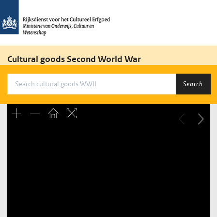
Cultural goods Second World War
Search
Unable to open [object Object]: HTTP 0 attempting to load
TileSource