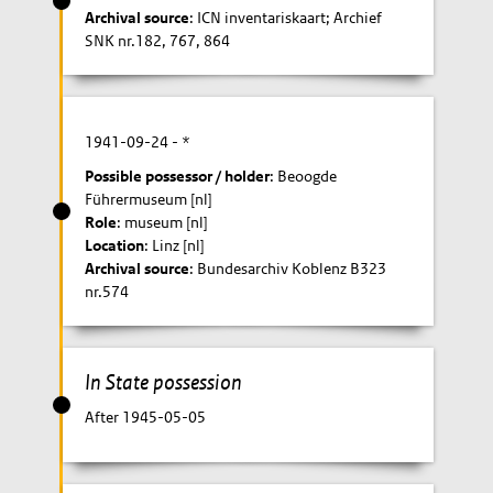
Archival source
: ICN inventariskaart; Archief
SNK nr.182, 767, 864
1941-09-24
- *
Possible possessor / holder
: Beoogde
Führermuseum [nl]
Role
: museum [nl]
Location
: Linz [nl]
Archival source
: Bundesarchiv Koblenz B323
nr.574
In State possession
After 1945-05-05