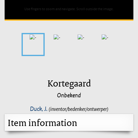
Use fingers to zoom and navigate. Scroll outside the image.
Kortegaard
Onbekend
Duck, J.
(inventor/bedenker/ontwerper)
Item information