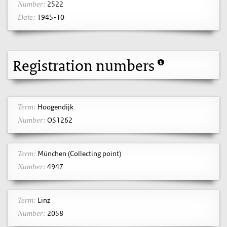
2522
Number:
1945-10
Date:
Registration numbers
Hoogendijk
Term:
OS1262
Number:
München (Collecting point)
Term:
4947
Number:
Linz
Term:
2058
Number: