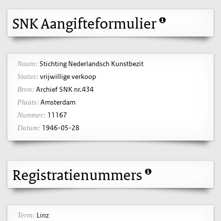
SNK Aangifteformulier
Stichting Nederlandsch Kunstbezit
Naam:
vrijwillige verkoop
Status:
Archief SNK nr.434
Bron:
Amsterdam
Plaats:
11167
Nummer:
1946-05-28
Datum:
Registratienummers
Linz
Term: