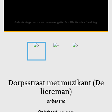
Unable to open [object Object]: HTTP 0 attempting to load
TileSource
Gebruik vingers voor zoom en navigatie. Scroll buiten de afbeelding.
Dorpsstraat met muzikant (De
liereman)
onbekend
Onbekend