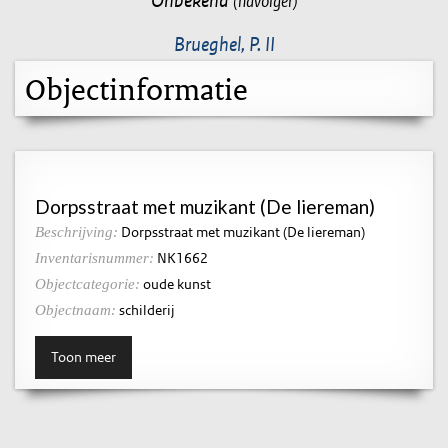
(navolger)
Brueghel, P. II
Objectinformatie
Dorpsstraat met muzikant (De liereman)
Dorpsstraat met muzikant (De liereman)
Beschrijving:
NK1662
Inventarisnummer:
oude kunst
Objectcategorie:
schilderij
Objectnaam:
Toon meer