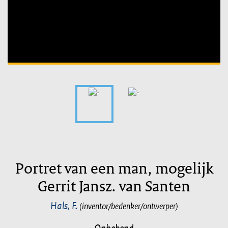
Unable to open [object Object]: HTTP 0 attempting to load
TileSource
Portret van een man, mogelijk
Gerrit Jansz. van Santen
Hals, F.
(inventor/bedenker/ontwerper)
Onbekend