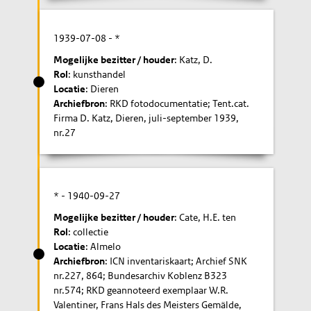
1939-07-08
- *
Mogelijke bezitter / houder
: Katz, D.
Rol
: kunsthandel
Locatie
: Dieren
Archiefbron
: RKD fotodocumentatie; Tent.cat.
Firma D. Katz, Dieren, juli-september 1939,
nr.27
* -
1940-09-27
Mogelijke bezitter / houder
: Cate, H.E. ten
Rol
: collectie
Locatie
: Almelo
Archiefbron
: ICN inventariskaart; Archief SNK
nr.227, 864; Bundesarchiv Koblenz B323
nr.574; RKD geannoteerd exemplaar W.R.
Valentiner, Frans Hals des Meisters Gemälde,