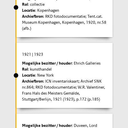
Rol
: collectie
Locatie
: Kopenhagen
Archiefbron
: RKD fotodocumentatie; Tent.cat.
Museum Kopenhagen, Kopenhagen, 1920, nr.58
(afb.)
1921
|
1923
Mogelijke bezitter / houder
: Ehrich Galleries
Rol
: kunsthandel
Locatie
: New York
Archiefbron
: ICN inventariskaart; Archief SNK
nr.864; RKD fotodocumentatie; W.R. Valentiner,
Frans Hals des Meisters Gemälde,
Stuttgart/Berlijn, 1921 (1923), p.172 (p.185)
Mogelijke bezitter / houder
: Duveen, Lord