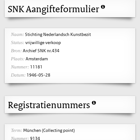
SNK Aangifteformulier
Stichting Nederlandsch Kunstbezit
Naam:
vrijwillige verkoop
Status:
Archief SNK nr.434
Bron:
Amsterdam
Plaats:
11181
Nummer:
1946-05-28
Datum:
Registratienummers
München (Collecting point)
Term:
9134
Nummer: