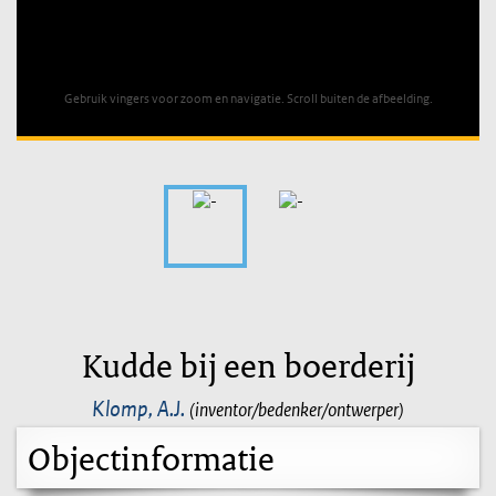
Unable to open [object Object]: HTTP 0 attempting to load
TileSource
Gebruik vingers voor zoom en navigatie. Scroll buiten de afbeelding.
Kudde bij een boerderij
Klomp, A.J.
(inventor/bedenker/ontwerper)
Objectinformatie