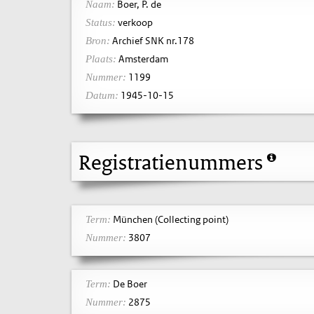
Boer, P. de
Naam:
verkoop
Status:
Archief SNK nr.178
Bron:
Amsterdam
Plaats:
1199
Nummer:
1945-10-15
Datum:
Registratienummers
München (Collecting point)
Term:
3807
Nummer:
De Boer
Term:
2875
Nummer: