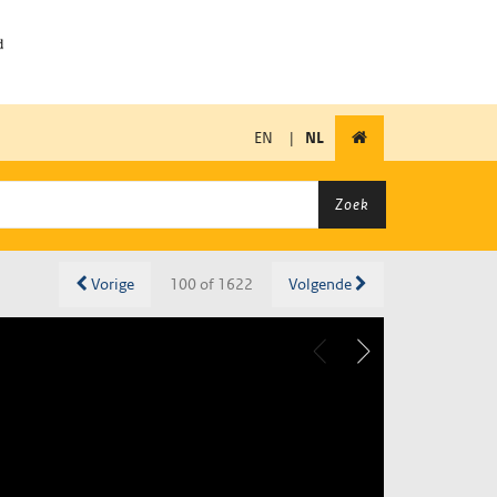
EN
|
NL
Zoek
Vorige
100 of 1622
Volgende