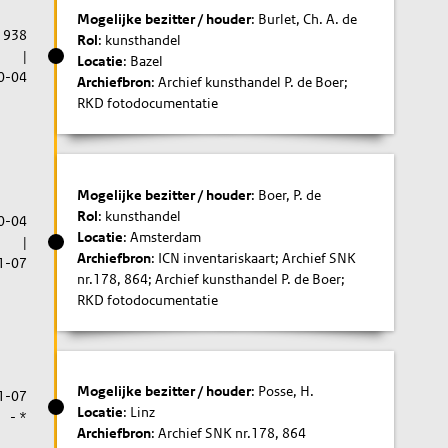
Mogelijke bezitter / houder
: Burlet, Ch. A. de
1938
Rol
: kunsthandel
|
Locatie
: Bazel
0-04
Archiefbron
: Archief kunsthandel P. de Boer;
RKD fotodocumentatie
Mogelijke bezitter / houder
: Boer, P. de
Rol
: kunsthandel
0-04
Locatie
: Amsterdam
|
Archiefbron
: ICN inventariskaart; Archief SNK
1-07
nr.178, 864; Archief kunsthandel P. de Boer;
RKD fotodocumentatie
Mogelijke bezitter / houder
: Posse, H.
1-07
Locatie
: Linz
- *
Archiefbron
: Archief SNK nr.178, 864