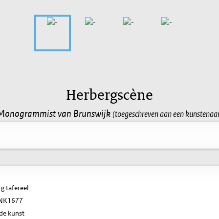
Herbergscène
Monogrammist van Brunswijk
(toegeschreven aan een kunstenaar
g tafereel
NK1677
de kunst