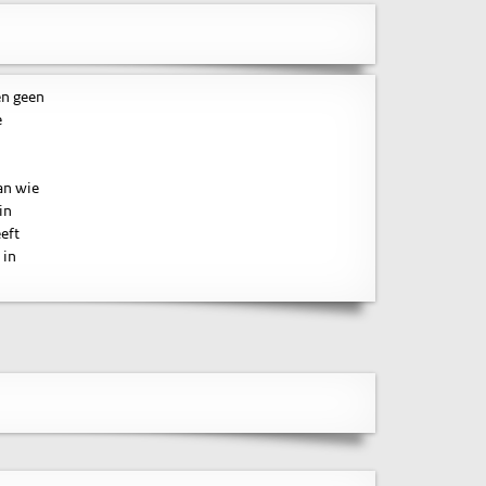
en geen
e
an wie
in
eft
 in