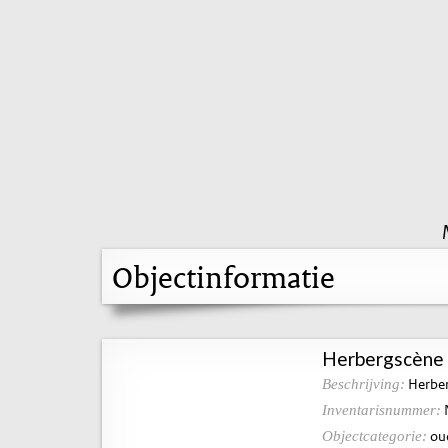
Objectinformatie
Herbergscène
Herber
Beschrijving:
Inventarisnummer:
ou
Objectcategorie: