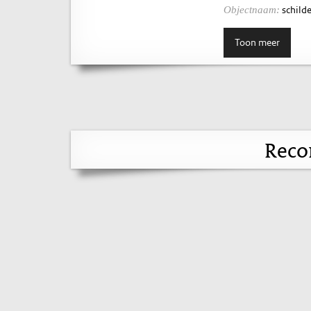
schilde
Objectnaam:
Toon meer
Reco