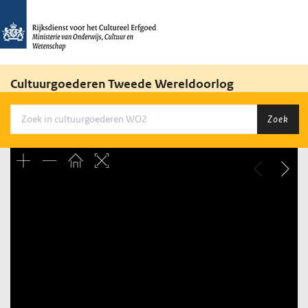
Cultuurgoederen Tweede Wereldoorlog
Zoek
Unable to open [object Object]: HTTP 0 attempting to load
TileSource