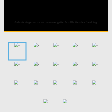
Unable to open [object Object]: HTTP 0 attempting to load
TileSource
Gebruik vingers voor zoom en navigatie. Scroll buiten de afbeelding.