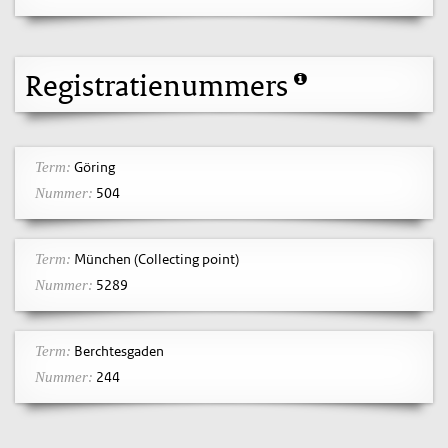
Registratienummers
Göring
Term:
504
Nummer:
München (Collecting point)
Term:
5289
Nummer:
Berchtesgaden
Term:
244
Nummer: