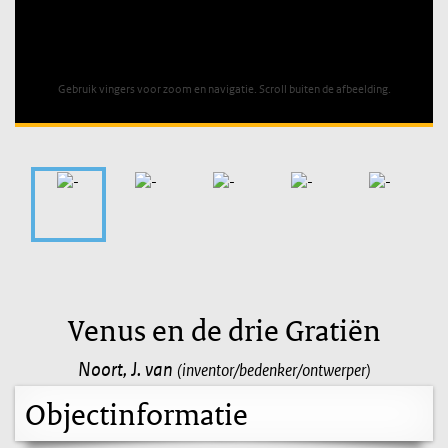
Unable to open [object Object]: HTTP 0 attempting to load
TileSource
Gebruik vingers voor zoom en navigatie. Scroll buiten de afbeelding.
Venus en de drie Gratiën
Noort, J. van
(inventor/bedenker/ontwerper)
Objectinformatie