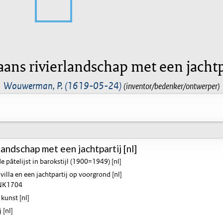
iaans rivierlandschap met een jachtp
Wouwerman, P. (1619-05-24)
(inventor/bedenker/ontwerper)
rlandschap met een jachtpartij [nl]
 pâtelijst in barokstijl (1900=1949) [nl]
illa en een jachtpartij op voorgrond [nl]
K1704
kunst [nl]
 [nl]