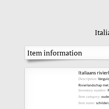
Ital
Item information
Italiaans rivie
Vergulde
Description:
Rivierlandschap met v
N
Inventory number:
oude 
Item category:
schilderij
Item name: