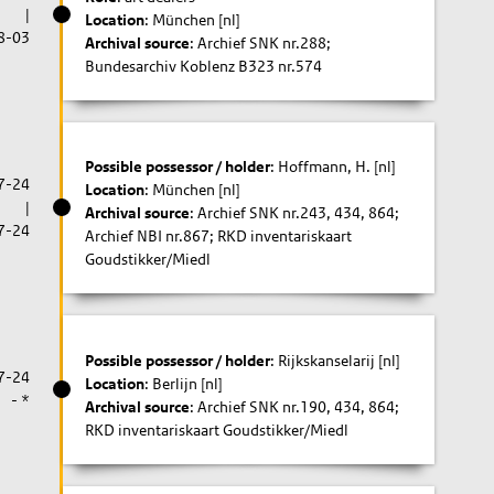
|
Location
: München [nl]
8-03
Archival source
: Archief SNK nr.288;
Bundesarchiv Koblenz B323 nr.574
Possible possessor / holder
: Hoffmann, H. [nl]
7-24
Location
: München [nl]
|
Archival source
: Archief SNK nr.243, 434, 864;
7-24
Archief NBI nr.867; RKD inventariskaart
Goudstikker/Miedl
Possible possessor / holder
: Rijkskanselarij [nl]
7-24
Location
: Berlijn [nl]
- *
Archival source
: Archief SNK nr.190, 434, 864;
RKD inventariskaart Goudstikker/Miedl