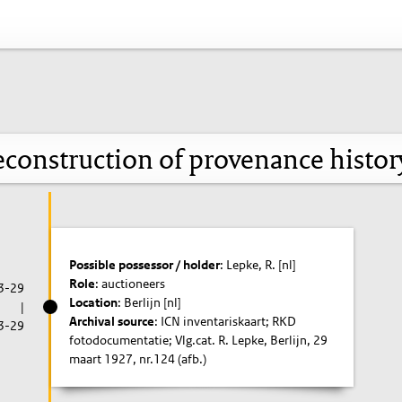
construction of provenance histo
Possible possessor / holder
: Lepke, R. [nl]
Role
: auctioneers
3-29
Location
: Berlijn [nl]
|
Archival source
: ICN inventariskaart; RKD
3-29
fotodocumentatie; Vlg.cat. R. Lepke, Berlijn, 29
maart 1927, nr.124 (afb.)