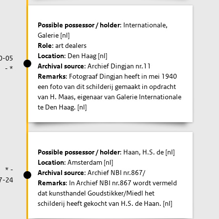
Possible possessor / holder
: Internationale,
Galerie [nl]
Role
: art dealers
Location
: Den Haag [nl]
0-05
Archival source
: Archief Dingjan nr.11
- *
Remarks
: Fotograaf Dingjan heeft in mei 1940
een foto van dit schilderij gemaakt in opdracht
van H. Maas, eigenaar van Galerie Internationale
te Den Haag. [nl]
Possible possessor / holder
: Haan, H.S. de [nl]
Location
: Amsterdam [nl]
* -
Archival source
: Archief NBI nr.867/
7-24
Remarks
: In Archief NBI nr.867 wordt vermeld
dat kunsthandel Goudstikker/Miedl het
schilderij heeft gekocht van H.S. de Haan. [nl]