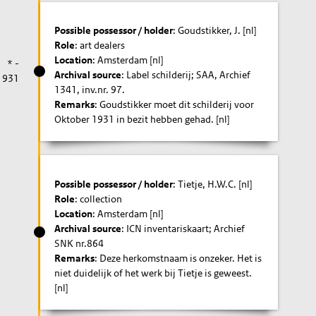
Possible possessor / holder
: Goudstikker, J. [nl]
Role
: art dealers
Location
: Amsterdam [nl]
* -
Archival source
: Label schilderij; SAA, Archief
1931
1341, inv.nr. 97.
Remarks
: Goudstikker moet dit schilderij voor
Oktober 1931 in bezit hebben gehad. [nl]
Possible possessor / holder
: Tietje, H.W.C. [nl]
Role
: collection
Location
: Amsterdam [nl]
Archival source
: ICN inventariskaart; Archief
SNK nr.864
Remarks
: Deze herkomstnaam is onzeker. Het is
niet duidelijk of het werk bij Tietje is geweest.
[nl]