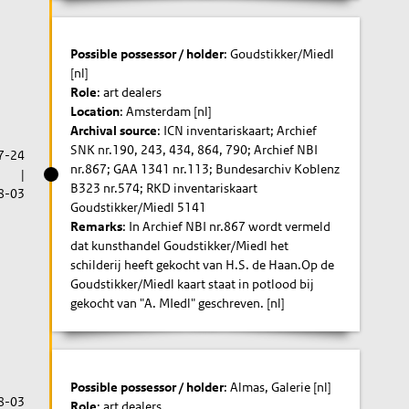
Possible possessor / holder
: Goudstikker/Miedl
[nl]
Role
: art dealers
Location
: Amsterdam [nl]
Archival source
: ICN inventariskaart; Archief
SNK nr.190, 243, 434, 864, 790; Archief NBI
7-24
nr.867; GAA 1341 nr.113; Bundesarchiv Koblenz
|
B323 nr.574; RKD inventariskaart
8-03
Goudstikker/Miedl 5141
Remarks
: In Archief NBI nr.867 wordt vermeld
dat kunsthandel Goudstikker/Miedl het
schilderij heeft gekocht van H.S. de Haan.Op de
Goudstikker/Miedl kaart staat in potlood bij
gekocht van "A. MIedl" geschreven. [nl]
Possible possessor / holder
: Almas, Galerie [nl]
8-03
Role
: art dealers