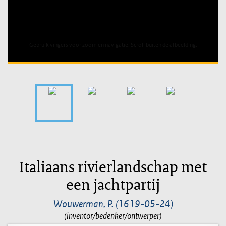
Unable to open [object Object]: HTTP 0 attempting to load
TileSource
Italiaans rivierlandschap met
een jachtpartij
Wouwerman, P. (1619-05-24)
(inventor/bedenker/ontwerper)