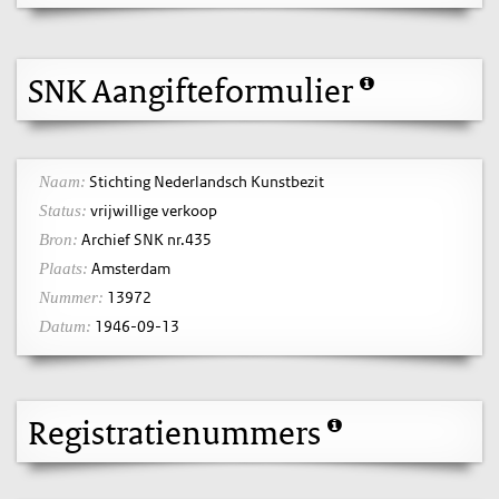
SNK Aangifteformulier
Stichting Nederlandsch Kunstbezit
Naam:
vrijwillige verkoop
Status:
Archief SNK nr.435
Bron:
Amsterdam
Plaats:
13972
Nummer:
1946-09-13
Datum:
Registratienummers