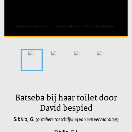
Unable to open [object Object]: HTTP 0 attempting to load
TileSource
Gebruik vingers voor zoom en navigatie. Scroll buiten de afbeelding.
Batseba bij haar toilet door
David bespied
Sibilla, G.
(onzekere toeschrijving van een vervaardiger)
Sibilla, G.J.