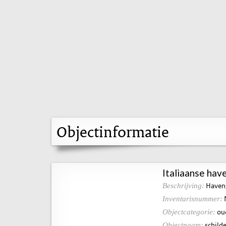
Objectinformatie
Italiaanse hav
Haveng
Beschrijving:
Inventarisnummer:
ou
Objectcategorie:
schilde
Objectnaam: