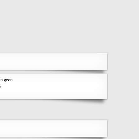
en geen
e