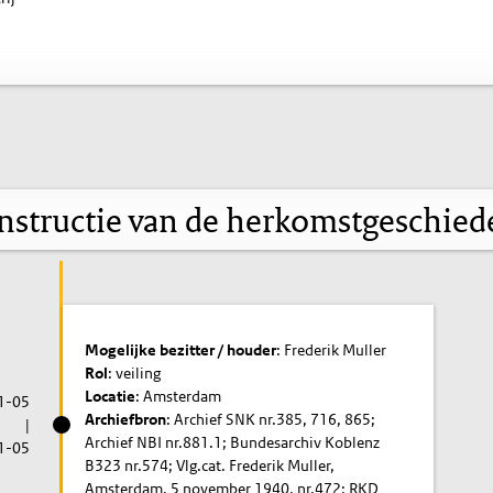
nstructie van de herkomstgeschied
Mogelijke bezitter / houder
: Frederik Muller
Rol
: veiling
Locatie
: Amsterdam
1-05
Archiefbron
: Archief SNK nr.385, 716, 865;
|
Archief NBI nr.881.1; Bundesarchiv Koblenz
1-05
B323 nr.574; Vlg.cat. Frederik Muller,
Amsterdam, 5 november 1940, nr.472; RKD