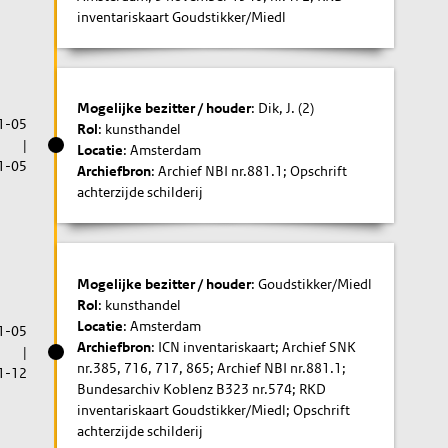
inventariskaart Goudstikker/Miedl
Mogelijke bezitter / houder
: Dik, J. (2)
1-05
Rol
: kunsthandel
|
Locatie
: Amsterdam
1-05
Archiefbron
: Archief NBI nr.881.1; Opschrift
achterzijde schilderij
Mogelijke bezitter / houder
: Goudstikker/Miedl
Rol
: kunsthandel
Locatie
: Amsterdam
1-05
Archiefbron
: ICN inventariskaart; Archief SNK
|
nr.385, 716, 717, 865; Archief NBI nr.881.1;
1-12
Bundesarchiv Koblenz B323 nr.574; RKD
inventariskaart Goudstikker/Miedl; Opschrift
achterzijde schilderij