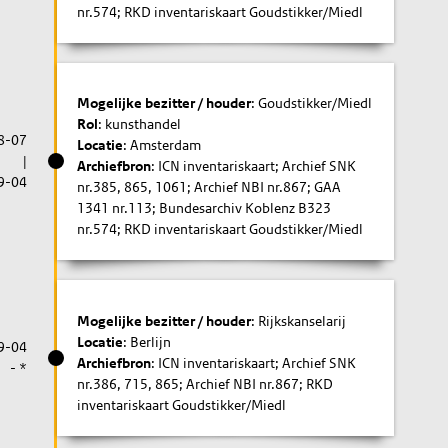
nr.574; RKD inventariskaart Goudstikker/Miedl
Mogelijke bezitter / houder
: Goudstikker/Miedl
Rol
: kunsthandel
8-07
Locatie
: Amsterdam
|
Archiefbron
: ICN inventariskaart; Archief SNK
9-04
nr.385, 865, 1061; Archief NBI nr.867; GAA
1341 nr.113; Bundesarchiv Koblenz B323
nr.574; RKD inventariskaart Goudstikker/Miedl
Mogelijke bezitter / houder
: Rijkskanselarij
Locatie
: Berlijn
9-04
Archiefbron
: ICN inventariskaart; Archief SNK
- *
nr.386, 715, 865; Archief NBI nr.867; RKD
inventariskaart Goudstikker/Miedl