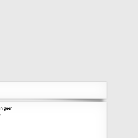
en geen
e