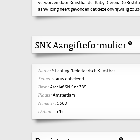
verworven door Kunsthandel Katz, Dieren. De Restitu
aanwijzing heeft gevonden dat deze onvrijwillig zoude
SNK Aangifteformulier
Stichting Nederlandsch Kunstbezit
Naam:
status onbekend
Status:
Archief SNK nr.385
Bron:
Amsterdam
Plaats:
5583
Nummer:
1946
Datum: