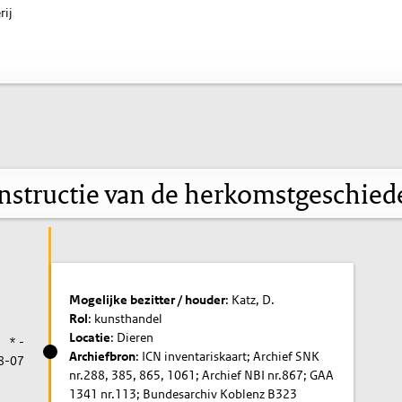
rij
nstructie van de herkomstgeschied
Mogelijke bezitter / houder
: Katz, D.
Rol
: kunsthandel
Locatie
: Dieren
* -
Archiefbron
: ICN inventariskaart; Archief SNK
8-07
nr.288, 385, 865, 1061; Archief NBI nr.867; GAA
1341 nr.113; Bundesarchiv Koblenz B323