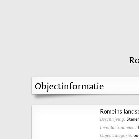
Ro
Objectinformatie
Romeins lands
Stenen
Beschrijving:
Inventarisnummer:
ou
Objectcategorie: