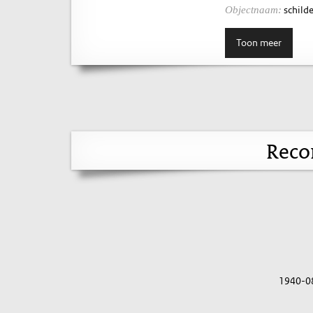
schilde
Objectnaam:
Toon meer
Reco
1940-0