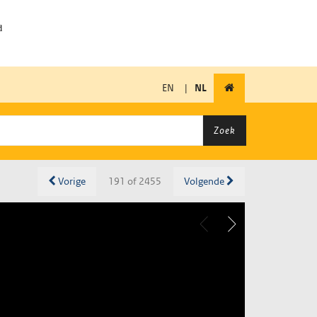
EN
|
NL
Zoek
Vorige
191 of 2455
Volgende