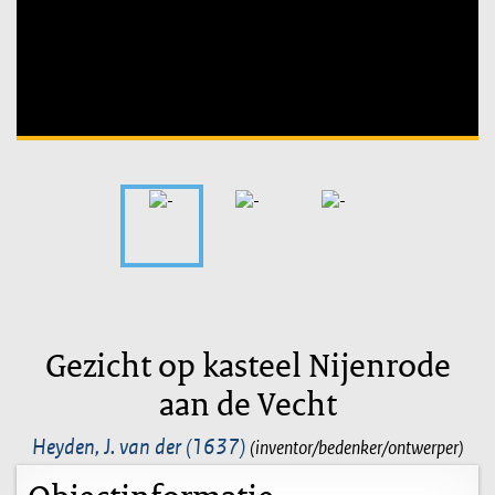
Unable to open [object Object]: HTTP 0 attempting to load
TileSource
Gezicht op kasteel Nijenrode
aan de Vecht
Heyden, J. van der (1637)
(inventor/bedenker/ontwerper)