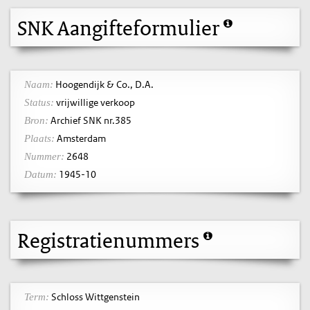
SNK Aangifteformulier
Hoogendijk & Co., D.A.
Naam:
vrijwillige verkoop
Status:
Archief SNK nr.385
Bron:
Amsterdam
Plaats:
2648
Nummer:
1945-10
Datum:
Registratienummers
Schloss Wittgenstein
Term: