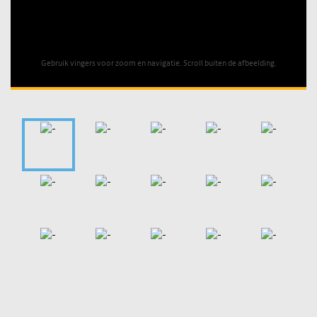
Unable to open [object Object]: HTTP 0 attempting to load
TileSource
Gebruik vingers voor zoom en navigatie. Scroll buiten de afbeelding.