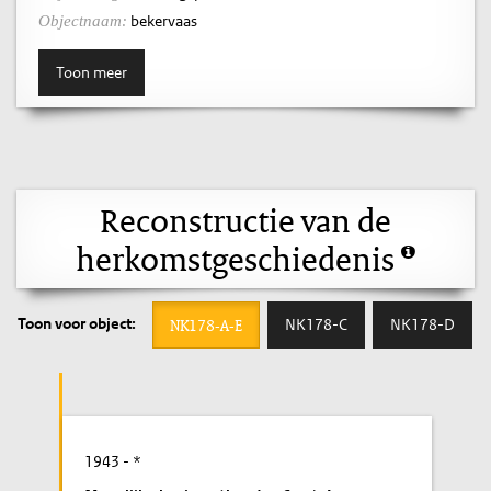
bekervaas
Objectnaam:
Toon meer
Reconstructie van de
herkomstgeschiedenis
Toon voor object:
NK178-A-E
NK178-C
NK178-D
1943
- *