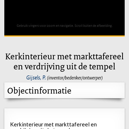
Unable to open [object Object]: HTTP 0 attempting to load
TileSource
Gebruik vingers voor zoom en navigatie. Scroll buiten de afbeelding.
Kerkinterieur met markttafereel
en verdrijving uit de tempel
Gijsels, P.
(inventor/bedenker/ontwerper)
Objectinformatie
Kerkinterieur met markttafereel en