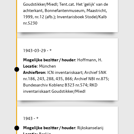
Goudstikker/Miedl; Tent.cat. Het 'gelijk' van de
achterkant, Bonnefantenmuseum, Maastricht,
1999, nr.12 (afb.); Inventarisboek Stodel/Kalb
nr.S230
1943-03-29
- *
Mogelijke bezitter / houder
: Hoffmann, H.
Locatie
: München
Archiefbron
: ICN inventariskaart; Archief SNK
nr.186, 243, 288, 435, 866; Archief NBI nr.875;
Bundesarchiv Koblenz B323 nr.574; RKD
inventariskaart Goudstikker/Miedl
1943
- *
Mogelijke bezitter / houder
: Rijkskanselarij