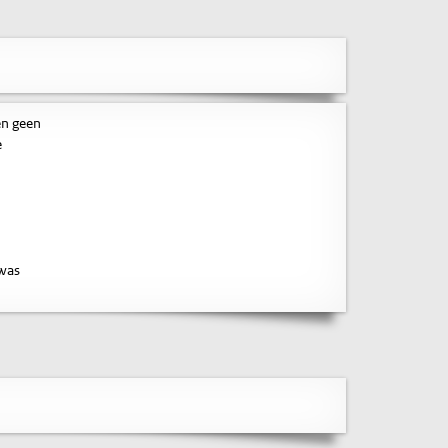
en geen
e
 was