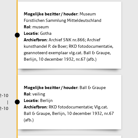
Mogelijke bezitter / houder
: Museum
Fürstlichen Sammlung Mitteldeutschland
Rol
: museum
Locatie
: Gotha
Archiefbron
: Archief SNK nr.866; Archief
kunsthandel P. de Boer; RKD fotodocumentatie,
geannoteerd exemplaar vlg.cat. Ball & Graupe,
Berlijn, 10 december 1932, nr.67 (afb.)
Mogelijke bezitter / houder
: Ball & Graupe
Rol
: veiling
2-10
Locatie
: Berlijn
|
Archiefbron
: RKD fotodocumentatie; Vlg.cat.
2-10
Ball & Graupe, Berlijn, 10 december 1932, nr.67
(afb.)