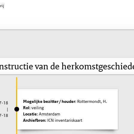
rij
nstructie van de herkomstgeschied
Mogelijke bezitter / houder
: Rottermondt, H.
7-18
Rol
: veiling
|
Locatie
: Amsterdam
7-18
Archiefbron
: ICN inventariskaart