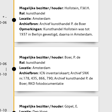
Mogelijke bezitter / houder
: Hollstein, F.W.H.
Rol
: kunsthandel
* -
Locatie
: Amsterdam
0-06
Archiefbron
: Archief kunsthandel P. de Boer
Opmerkingen
: Kunsthandel Hollstein was tot
1937 in Berlijn gevestigd, daarna in Amsterdam.
Mogelijke bezitter / houder
: Boer, P. de
Rol
: kunsthandel
0-06
Locatie
: Amsterdam
|
Archiefbron
: ICN inventariskaart; Archief SNK
1-10
nr.178, 435, 866, 790; Archief kunsthandel P. de
Boer; RKD fotodocumentatie
Mogelijke bezitter / houder
: Göpel, E.
1-10
Locatie
: Den Haag