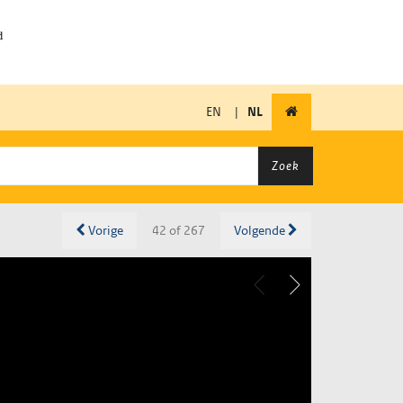
EN
|
NL
Zoek
Vorige
42 of 267
Volgende