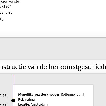
n open venster
NK1807
de kunst
rij
nstructie van de herkomstgeschied
Mogelijke bezitter / houder
: Rottermondt, H.
7-18
Rol
: veiling
|
Locatie
: Amsterdam
7-18