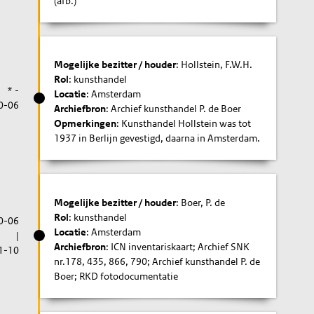
(afb.)
Mogelijke bezitter / houder
: Hollstein, F.W.H.
Rol
: kunsthandel
* -
Locatie
: Amsterdam
0-06
Archiefbron
: Archief kunsthandel P. de Boer
Opmerkingen
: Kunsthandel Hollstein was tot
1937 in Berlijn gevestigd, daarna in Amsterdam.
Mogelijke bezitter / houder
: Boer, P. de
Rol
: kunsthandel
0-06
Locatie
: Amsterdam
|
Archiefbron
: ICN inventariskaart; Archief SNK
1-10
nr.178, 435, 866, 790; Archief kunsthandel P. de
Boer; RKD fotodocumentatie