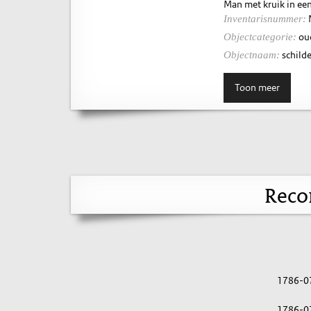
Man met kruik in ee
Inventarisnummer:
ou
Objectcategorie:
schilde
Objectnaam:
Toon meer
Reco
1786-0
1786-0