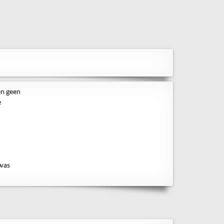
en geen
e
 was