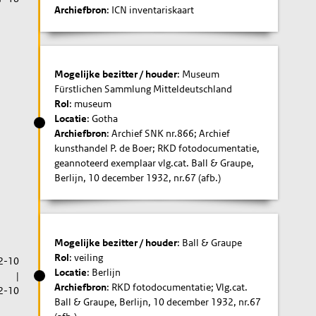
Archiefbron
: ICN inventariskaart
Mogelijke bezitter / houder
: Museum
Fürstlichen Sammlung Mitteldeutschland
Rol
: museum
Locatie
: Gotha
Archiefbron
: Archief SNK nr.866; Archief
kunsthandel P. de Boer; RKD fotodocumentatie,
geannoteerd exemplaar vlg.cat. Ball & Graupe,
Berlijn, 10 december 1932, nr.67 (afb.)
Mogelijke bezitter / houder
: Ball & Graupe
Rol
: veiling
2-10
Locatie
: Berlijn
|
Archiefbron
: RKD fotodocumentatie; Vlg.cat.
2-10
Ball & Graupe, Berlijn, 10 december 1932, nr.67