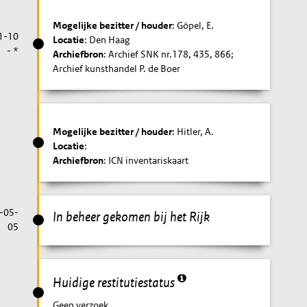
Mogelijke bezitter / houder
: Göpel, E.
1-10
Locatie
: Den Haag
- *
Archiefbron
: Archief SNK nr.178, 435, 866;
Archief kunsthandel P. de Boer
Mogelijke bezitter / houder
: Hitler, A.
Locatie
:
Archiefbron
: ICN inventariskaart
-05-
In beheer gekomen bij het Rijk
05
Huidige restitutiestatus
Geen verzoek