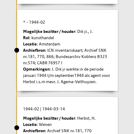
* -
1944-02
Mogelijke bezitter / houder
: Dik jr., J.
Rol
: kunsthandel
Locatie
: Amsterdam
Archiefbron
: ICN inventariskaart; Archief SNK
nr.181, 770, 866; Bundesarchiv Koblenz B323
nr.574; CABR 76957 I
Opmerkingen
: J. Dik jr werkte in de periode
januari 1944 t/m september1944 als agent voor
Herbst i.s.m mevr. J. Agema-Velthuyzen.
1944-02
|
1944-03-14
Mogelijke bezitter / houder
: Herbst, H.
Locatie
: Wenen
Archiefbron
: Archief SNK nr.181, 770