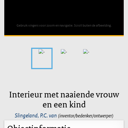
Unable to open [object Object]: HTTP 0 attempting to load
TileSource
Gebruik vingers voor zoom en navigatie. Scroll buiten de afbeelding.
Interieur met naaiende vrouw
en een kind
Slingeland, P.C. van
(inventor/bedenker/ontwerper)