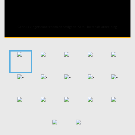
Unable to open [object Object]: HTTP 0 attempting to load
TileSource