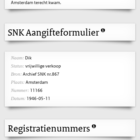
Amsterdam terecht kwam.
SNK Aangifteformulier
Dik
Naam:
vrijwillige verkoop
Status:
Archief SNK nr.867
Bron:
Amsterdam
Plaats:
11166
Nummer:
1946-05-11
Datum:
Registratienummers