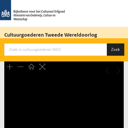
Cultuurgoederen Tweede Wereldoorlog
Zoek
Unable to open [object Object]: HTTP 0 attempting to load
TileSource