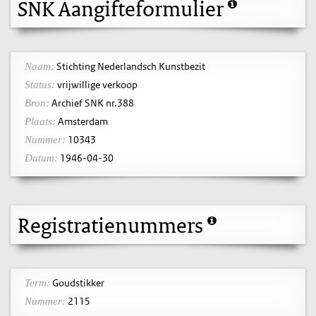
SNK Aangifteformulier
Stichting Nederlandsch Kunstbezit
Naam:
vrijwillige verkoop
Status:
Archief SNK nr.388
Bron:
Amsterdam
Plaats:
10343
Nummer:
1946-04-30
Datum:
Registratienummers
Goudstikker
Term:
2115
Nummer: