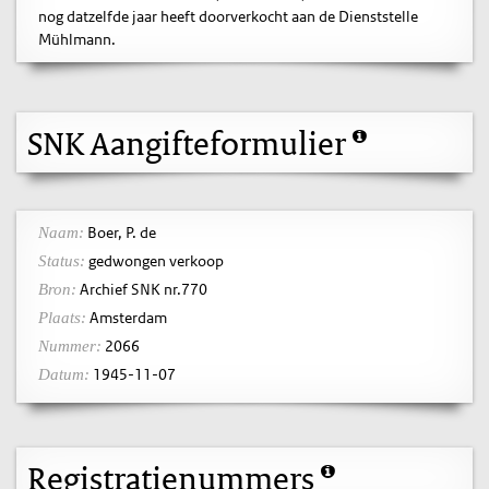
nog datzelfde jaar heeft doorverkocht aan de Dienststelle
Mühlmann.
SNK Aangifteformulier
Boer, P. de
Naam:
gedwongen verkoop
Status:
Archief SNK nr.770
Bron:
Amsterdam
Plaats:
2066
Nummer:
1945-11-07
Datum:
Registratienummers