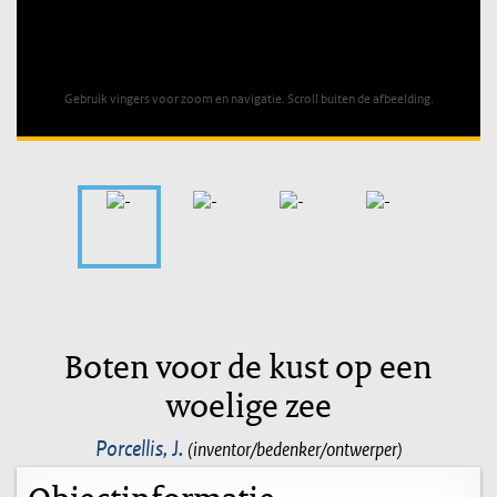
Unable to open [object Object]: HTTP 0 attempting to load
TileSource
Gebruik vingers voor zoom en navigatie. Scroll buiten de afbeelding.
Boten voor de kust op een
woelige zee
Porcellis, J.
(inventor/bedenker/ontwerper)