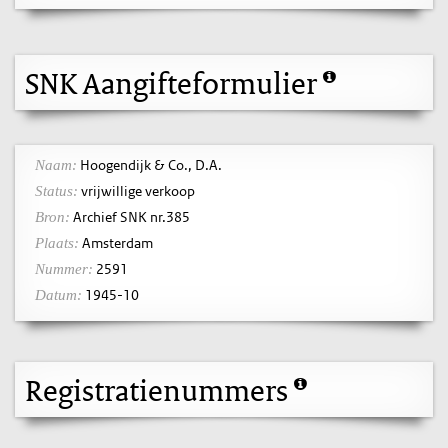
SNK Aangifteformulier
Hoogendijk & Co., D.A.
Naam:
vrijwillige verkoop
Status:
Archief SNK nr.385
Bron:
Amsterdam
Plaats:
2591
Nummer:
1945-10
Datum:
Registratienummers