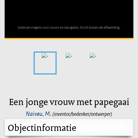
Unable to open [object Object]: HTTP 0 attempting to load
TileSource
Gebruik vingers voor zoom en navigatie. Scroll buiten de afbeelding.
Een jonge vrouw met papegaai
Naiveu, M.
(inventor/bedenker/ontwerper)
Objectinformatie