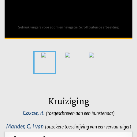
Unable to open [object Object]: HTTP 0 attempting to load
TileSource
Gebruik vingers voor zoom en navigatie. Scroll buiten de afbeelding.
Kruiziging
Coxcie, R.
(toegeschreven aan een kunstenaar)
Mander, C. I van
(onzekere toeschrijving van een vervaardiger)