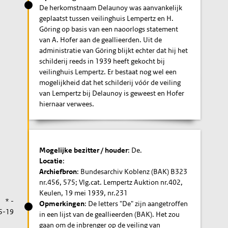
De herkomstnaam Delaunoy was aanvankelijk
geplaatst tussen veilinghuis Lempertz en H.
Göring op basis van een naoorlogs statement
van A. Hofer aan de geallieerden. Uit de
administratie van Göring blijkt echter dat hij het
schilderij reeds in 1939 heeft gekocht bij
veilinghuis Lempertz. Er bestaat nog wel een
mogelijkheid dat het schilderij vóór de veiling
van Lempertz bij Delaunoy is geweest en Hofer
hiernaar verwees.
Mogelijke bezitter / houder
: De.
Locatie
:
Archiefbron
: Bundesarchiv Koblenz (BAK) B323
nr.456, 575; Vlg.cat. Lempertz Auktion nr.402,
Keulen, 19 mei 1939, nr.231
* -
Opmerkingen
: De letters "De" zijn aangetroffen
5-19
in een lijst van de geallieerden (BAK). Het zou
gaan om de inbrenger op de veiling van