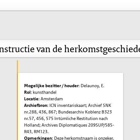
nstructie van de herkomstgeschied
Mogelijke bezitter / houder
: Delaunoy, E.
Rol
: kunsthandel
Locatie
: Amsterdam
Archiefbron
: ICN inventariskaart; Archief SNK
nr.288, 436, 867; Bundesarchiv Koblenz B323
nr.57, 456, 575 Irrtümliche Restitution nach
Holland; Archives Diplomatiques 209SUP/585-
R43, RM123.
Opmerkingen
: Deze herkomstnaam is onzeker.