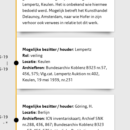
Lempertz, Keulen. Het is onbekend wie hiermee
bedoeld werd. Mogelijk betreft het Kunsthandel
Delaunoy, Amsterdam, naar wie Hofer in zijn
verhoor ook verwees in relatie tot dit werk.
Mogelijke bezitter / houder
: Lempertz
Rol
: veiling
5-19
Locatie
: Keulen
|
Archiefbron
: Bundesarchiv Koblenz B323 nr.57,
5-19
456, 575; Vlg.cat. Lempertz Auktion nr.402,
Keulen, 19 mei 1939, nr.231
Mogelijke bezitter / houder
: Göring, H.
Locatie
: Berlijn
5-19
Archiefbron
: ICN inventariskaart; Archief SNK
- *
nr.288, 436, 867; Bundesarchiv Koblenz B323