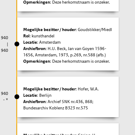
Opmerkingen
: Deze herkomstnaam is onzeker.
Mogelijke bezitter / houder
: Goudstikker/Miedl
Rol
: kunsthandel
1940
Locatie
: Amsterdam
|
Archiefbron
: H.U. Beck, Jan van Goyen 1596-
1940
1656, Amsterdam, 1973, p.269, nr.588 (afb.)
Opmerkingen
: Deze herkomstnaam is onzeker.
Mogelijke bezitter / houder
: Hofer, W.A.
1940
Locatie
: Berlijn
- *
Archiefbron
: Archief SNK nr.436, 868;
Bundesarchiv Koblenz B323 nr.575