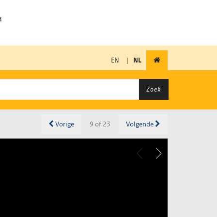
EN
|
NL
Zoek
Vorige
9 of 23
Volgende