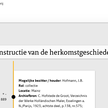
rij
nstructie van de herkomstgeschied
Mogelijke bezitter / houder
: Hofmann, J.B.
Rol
: collectie
Locatie
: Mainz
* -
Archiefbron
: C. Hofstede de Groot, Verzeichnis
1889
der Werke Holländischen Maler, Esselingen a.
N./Parijs, 1923, achtste deel, p.138, nr.575;