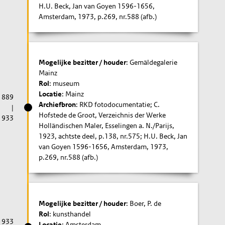
H.U. Beck, Jan van Goyen 1596-1656,
Amsterdam, 1973, p.269, nr.588 (afb.)
Mogelijke bezitter / houder
: Gemäldegalerie
Mainz
Rol
: museum
Locatie
: Mainz
1889
Archiefbron
: RKD fotodocumentatie; C.
|
Hofstede de Groot, Verzeichnis der Werke
1933
Holländischen Maler, Esselingen a. N./Parijs,
1923, achtste deel, p.138, nr.575; H.U. Beck, Jan
van Goyen 1596-1656, Amsterdam, 1973,
p.269, nr.588 (afb.)
Mogelijke bezitter / houder
: Boer, P. de
Rol
: kunsthandel
1933
Locatie
: Amsterdam