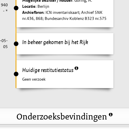
Mogelijke bezitter / houder
: Göring, H.
1940
Locatie
: Berlijn
- *
Archiefbron
: ICN inventariskaart; Archief SNK
nr.436, 868; Bundesarchiv Koblenz B323 nr.575
-05-
In beheer gekomen bij het Rijk
05
Huidige restitutiestatus
Geen verzoek
Onderzoeksbevindingen