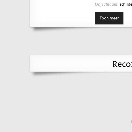
schilde
Objectnaam:
Toon meer
Reco