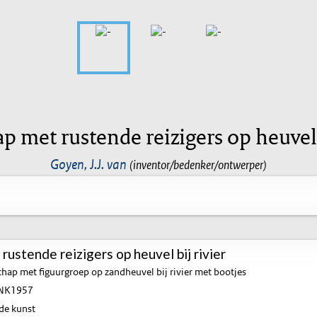
p met rustende reizigers op heuvel b
Goyen, J.J. van
(inventor/bedenker/ontwerper)
ustende reizigers op heuvel bij rivier
hap met figuurgroep op zandheuvel bij rivier met bootjes
NK1957
de kunst