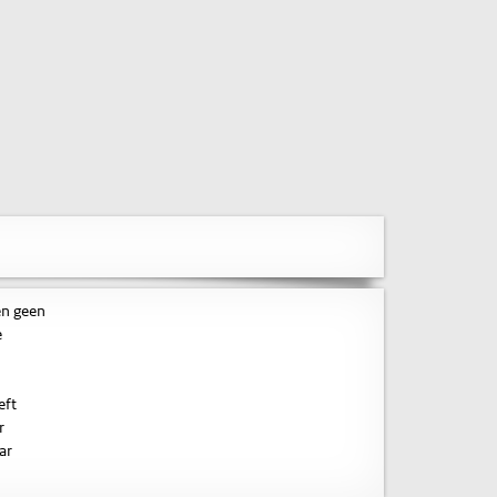
en geen
e
eft
r
ar