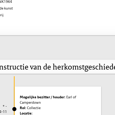
NK1964
de kunst
rij
nstructie van de herkomstgeschied
Mogelijke bezitter / houder
: Earl of
Camperdown
* -
Rol
: Collectie
4-11
Locatie
: