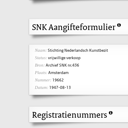
SNK Aangifteformulier
Stichting Nederlandsch Kunstbezit
Naam:
vrijwillige verkoop
Status:
Archief SNK nr.436
Bron:
Amsterdam
Plaats:
19662
Nummer:
1947-08-13
Datum:
Registratienummers