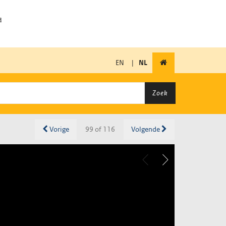
EN
|
NL
Zoek
Vorige
99 of 116
Volgende