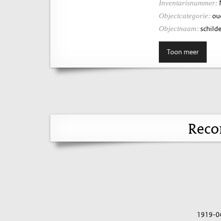
Inventarisnummer:
ou
Objectcategorie:
schilde
Objectnaam:
Toon meer
Reco
1919-0