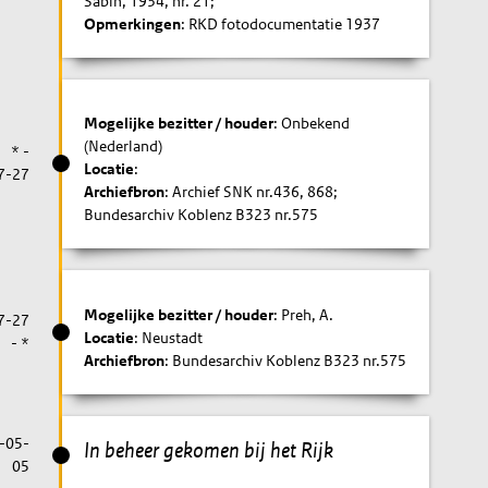
Sabin, 1934, nr. 21;
Opmerkingen
: RKD fotodocumentatie 1937
Mogelijke bezitter / houder
: Onbekend
(Nederland)
* -
Locatie
:
7-27
Archiefbron
: Archief SNK nr.436, 868;
Bundesarchiv Koblenz B323 nr.575
Mogelijke bezitter / houder
: Preh, A.
7-27
Locatie
: Neustadt
- *
Archiefbron
: Bundesarchiv Koblenz B323 nr.575
-05-
In beheer gekomen bij het Rijk
05