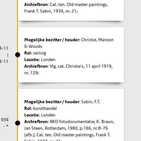
Archiefbron
: Cat. ten. Old master paintings,
Frank T. Sabin, 1934, nr. 21;
Mogelijke bezitter / houder
: Christie, Manson
& Woods
4-11
Rol
: veiling
|
Locatie
: Londen
4-11
Archiefbron
: Vlg. cat. Christie's, 11 april 1919,
nr. 129;
Mogelijke bezitter / houder
: Sabin, F.T.
Rol
: kunsthandel
Locatie
: Londen
1934
Archiefbron
: RKD fotodocumentatie; K. Braun,
- *
Jan Steen, Rotterdam, 1980, p.166, nr.B-76
(afb.); Cat. ten. Old master paintings, Frank T.