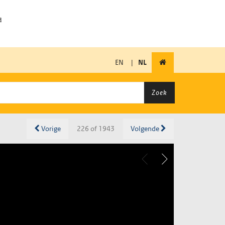
EN
|
NL
Zoek
Vorige
226 of 1943
Volgende