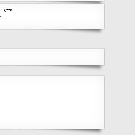
en geen
e