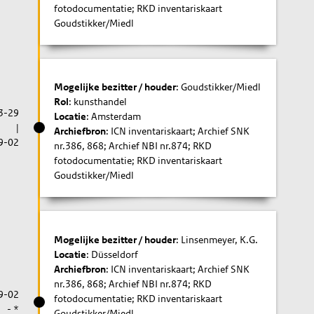
fotodocumentatie; RKD inventariskaart
Goudstikker/Miedl
Mogelijke bezitter / houder
: Goudstikker/Miedl
Rol
: kunsthandel
3-29
Locatie
: Amsterdam
|
Archiefbron
: ICN inventariskaart; Archief SNK
9-02
nr.386, 868; Archief NBI nr.874; RKD
fotodocumentatie; RKD inventariskaart
Goudstikker/Miedl
Mogelijke bezitter / houder
: Linsenmeyer, K.G.
Locatie
: Düsseldorf
Archiefbron
: ICN inventariskaart; Archief SNK
nr.386, 868; Archief NBI nr.874; RKD
9-02
fotodocumentatie; RKD inventariskaart
- *
Goudstikker/Miedl