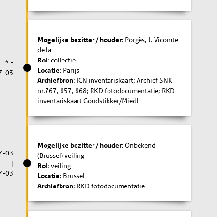
Mogelijke bezitter / houder
: Porgès, J. Vicomte
de la
Rol
: collectie
* -
Locatie
: Parijs
7-03
Archiefbron
: ICN inventariskaart; Archief SNK
nr.767, 857, 868; RKD fotodocumentatie; RKD
inventariskaart Goudstikker/Miedl
Mogelijke bezitter / houder
: Onbekend
7-03
(Brussel) veiling
|
Rol
: veiling
7-03
Locatie
: Brussel
Archiefbron
: RKD fotodocumentatie