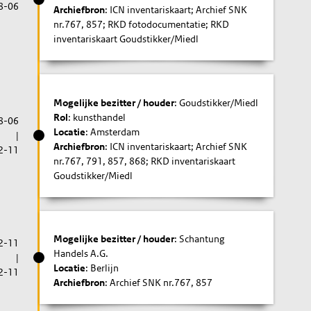
8-06
Archiefbron
: ICN inventariskaart; Archief SNK
nr.767, 857; RKD fotodocumentatie; RKD
inventariskaart Goudstikker/Miedl
Mogelijke bezitter / houder
: Goudstikker/Miedl
Rol
: kunsthandel
8-06
Locatie
: Amsterdam
|
Archiefbron
: ICN inventariskaart; Archief SNK
2-11
nr.767, 791, 857, 868; RKD inventariskaart
Goudstikker/Miedl
Mogelijke bezitter / houder
: Schantung
2-11
Handels A.G.
|
Locatie
: Berlijn
2-11
Archiefbron
: Archief SNK nr.767, 857