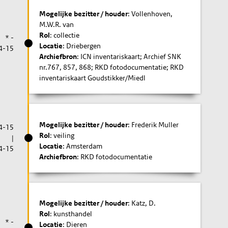
Mogelijke bezitter / houder
: Vollenhoven,
M.W.R. van
Rol
: collectie
* -
Locatie
: Driebergen
4-15
Archiefbron
: ICN inventariskaart; Archief SNK
nr.767, 857, 868; RKD fotodocumentatie; RKD
inventariskaart Goudstikker/Miedl
Mogelijke bezitter / houder
: Frederik Muller
4-15
Rol
: veiling
|
Locatie
: Amsterdam
4-15
Archiefbron
: RKD fotodocumentatie
Mogelijke bezitter / houder
: Katz, D.
Rol
: kunsthandel
* -
Locatie
: Dieren