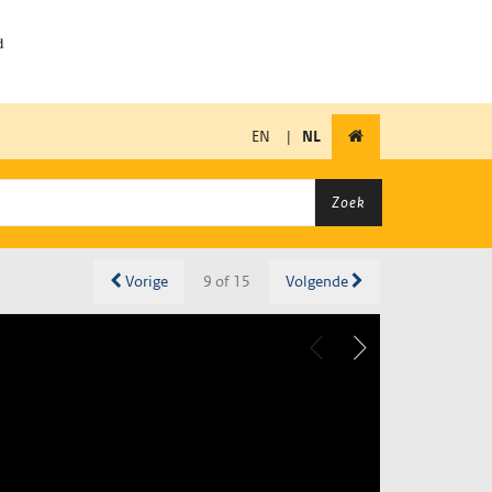
EN
|
NL
Zoek
Vorige
9 of 15
Volgende