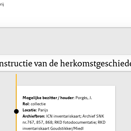
rij
nstructie van de herkomstgeschied
Mogelijke bezitter / houder
: Porgès, J.
Rol
: collectie
Locatie
: Parijs
Archiefbron
: ICN inventariskaart; Archief SNK
nr.767, 857, 868; RKD fotodocumentatie; RKD
inventariskaart Goudstikker/Miedl