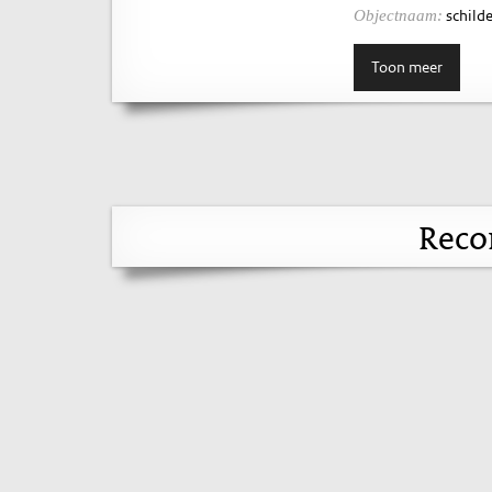
schilde
Objectnaam:
Toon meer
Reco