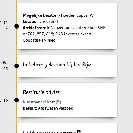
Mogelijke bezitter / houder
: Lüpps, W.
Locatie
: Düsseldorf
2-11
Archiefbron
: ICN inventariskaart; Archief SNK
- *
nr.767, 857, 868; RKD inventariskaart
Goudstikker/Miedl
-05-
In beheer gekomen bij het Rijk
05
Restitutie advies
2-16
Kunsthandel Katz (B)
Besluit
: Afgewezen verzoek