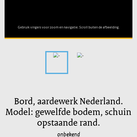
Unable to open [object Object]: HTTP 0 attempting to load
TileSource
Gebruik vingers voor zoom en navigatie. Scroll buiten de afbeelding.
Bord, aardewerk Nederland.
Model: gewelfde bodem, schuin
opstaande rand.
onbekend