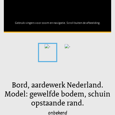
Unable to open [object Object]: HTTP 0 attempting to load
TileSource
Gebruik vingers voor zoom en navigatie. Scroll buiten de afbeelding.
Bord, aardewerk Nederland.
Model: gewelfde bodem, schuin
opstaande rand.
onbekend