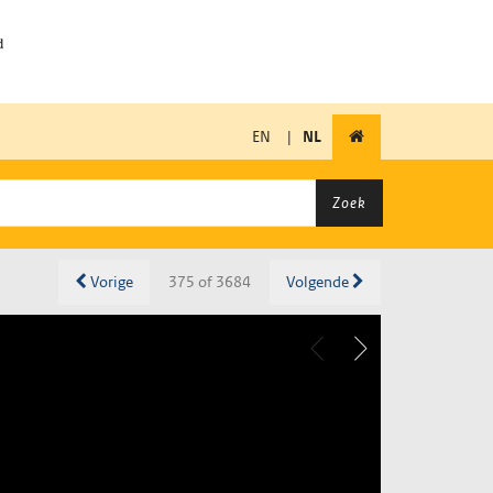
EN
|
NL
Zoek
Vorige
375 of 3684
Volgende