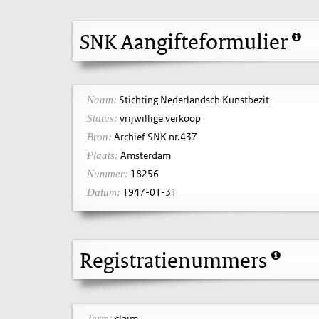
SNK Aangifteformulier
Stichting Nederlandsch Kunstbezit
Naam:
vrijwillige verkoop
Status:
Archief SNK nr.437
Bron:
Amsterdam
Plaats:
18256
Nummer:
1947-01-31
Datum:
Registratienummers
claim
Term: