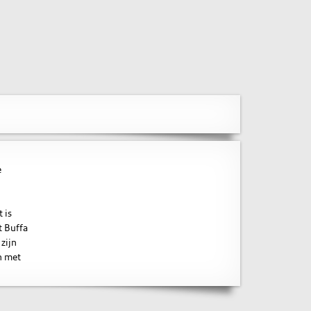
e
 is
t Buffa
zijn
n met