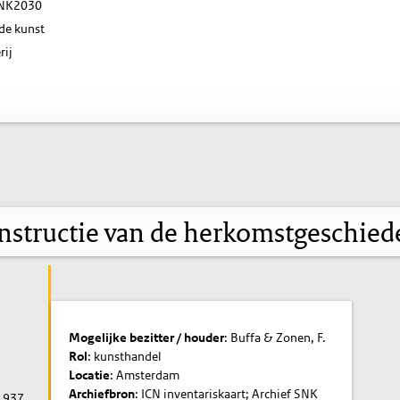
NK2030
de kunst
rij
nstructie van de herkomstgeschied
Mogelijke bezitter / houder
: Buffa & Zonen, F.
Rol
: kunsthandel
Locatie
: Amsterdam
Archiefbron
: ICN inventariskaart; Archief SNK
1937