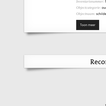
Inventarisnummer:
ou
Objectcategorie:
schilde
Objectnaam:
Toon meer
Reco