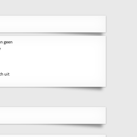
en geen
e
h uit