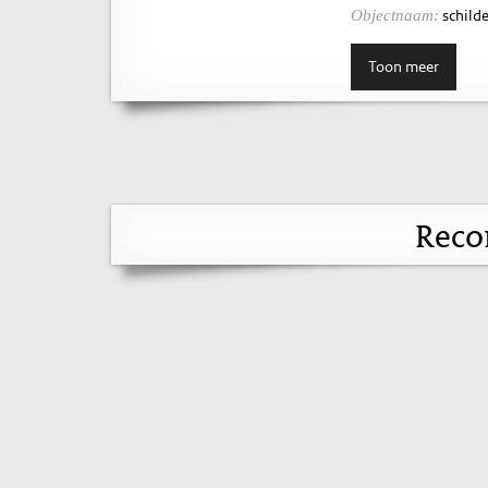
schilde
Objectnaam:
Toon meer
Reco