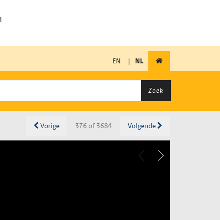
EN
|
NL
Zoek
Vorige
376 of 3684
Volgende