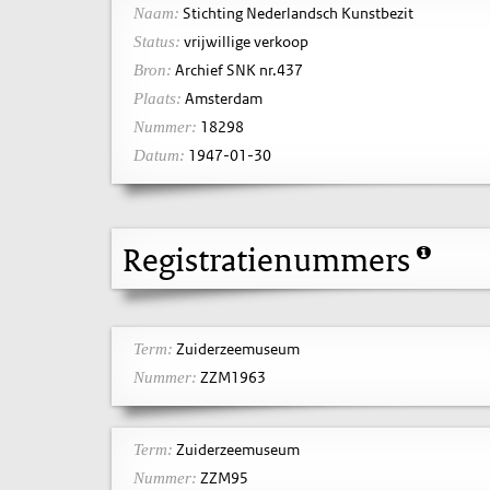
Stichting Nederlandsch Kunstbezit
Naam:
vrijwillige verkoop
Status:
Archief SNK nr.437
Bron:
Amsterdam
Plaats:
18298
Nummer:
1947-01-30
Datum:
Registratienummers
Zuiderzeemuseum
Term:
ZZM1963
Nummer:
Zuiderzeemuseum
Term:
ZZM95
Nummer: