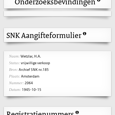
Onderzoeksbevindingen
SNK Aangifteformulier
Wetzlar, H.A.
Naam:
vrijwillige verkoop
Status:
Archief SNK nr.185
Bron:
Amsterdam
Plaats:
2064
Nummer:
1945-10-15
Datum:
Registratienummers