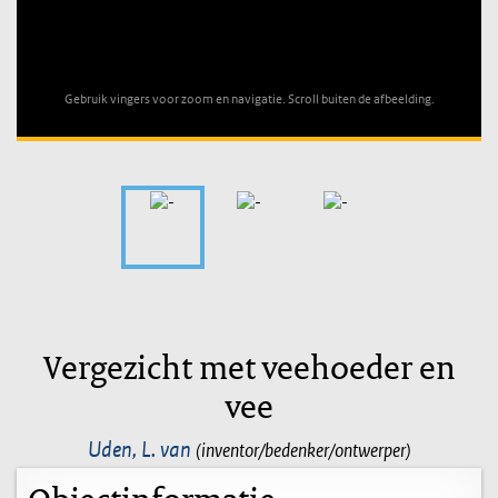
Unable to open [object Object]: HTTP 0 attempting to load
TileSource
Gebruik vingers voor zoom en navigatie. Scroll buiten de afbeelding.
Vergezicht met veehoeder en
vee
Uden, L. van
(inventor/bedenker/ontwerper)