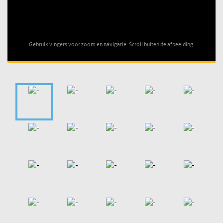
Unable to open [object Object]: HTTP 0 attempting to load
TileSource
Gebruik vingers voor zoom en navigatie. Scroll buiten de afbeelding.