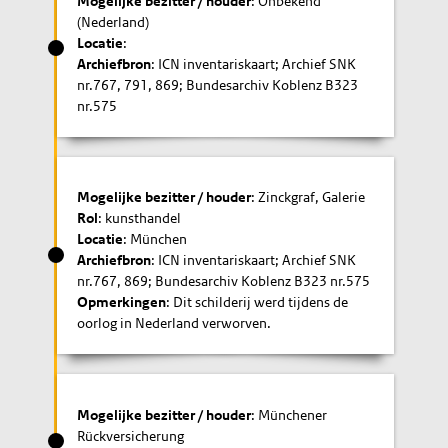
Mogelijke bezitter / houder
: Onbekend
(Nederland)
Locatie
:
Archiefbron
: ICN inventariskaart; Archief SNK
nr.767, 791, 869; Bundesarchiv Koblenz B323
nr.575
Mogelijke bezitter / houder
: Zinckgraf, Galerie
Rol
: kunsthandel
Locatie
: München
Archiefbron
: ICN inventariskaart; Archief SNK
nr.767, 869; Bundesarchiv Koblenz B323 nr.575
Opmerkingen
: Dit schilderij werd tijdens de
oorlog in Nederland verworven.
Mogelijke bezitter / houder
: Münchener
Rückversicherung