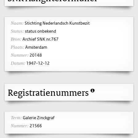
Stichting Nederlandsch Kunstbezit
Naam:
status onbekend
Status:
Archief SNK nr.767
Bron:
Amsterdam
Plaats:
20148
Nummer:
1947-12-12
Datum:
Registratienummers
Galerie Zinckgraf
Term:
21566
Nummer: