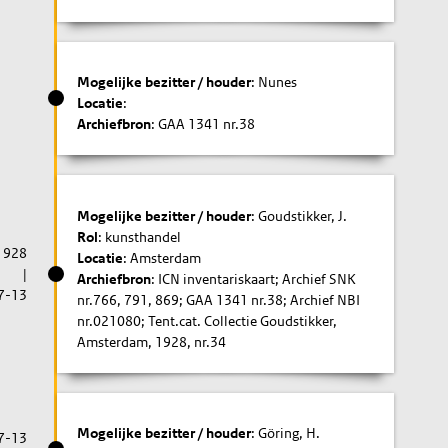
Mogelijke bezitter / houder
: Nunes
Locatie
:
Archiefbron
: GAA 1341 nr.38
Mogelijke bezitter / houder
: Goudstikker, J.
Rol
: kunsthandel
1928
Locatie
: Amsterdam
|
Archiefbron
: ICN inventariskaart; Archief SNK
7-13
nr.766, 791, 869; GAA 1341 nr.38; Archief NBI
nr.021080; Tent.cat. Collectie Goudstikker,
Amsterdam, 1928, nr.34
Mogelijke bezitter / houder
: Göring, H.
7-13