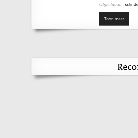
schilde
Objectnaam:
Toon meer
Reco