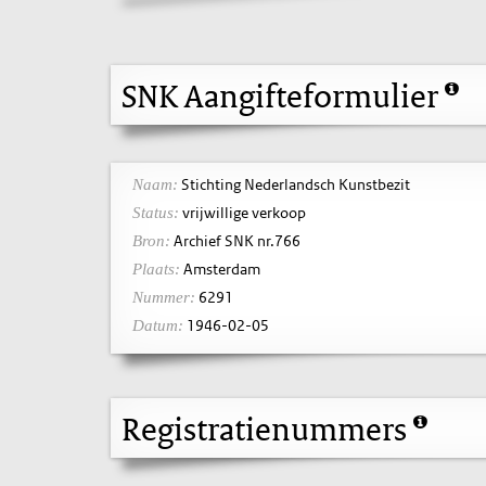
SNK Aangifteformulier
Stichting Nederlandsch Kunstbezit
Naam:
vrijwillige verkoop
Status:
Archief SNK nr.766
Bron:
Amsterdam
Plaats:
6291
Nummer:
1946-02-05
Datum:
Registratienummers