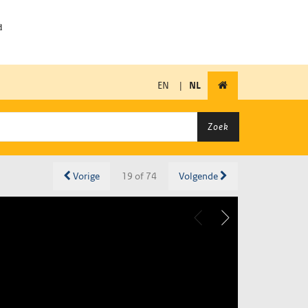
EN
|
NL
Zoek
Vorige
19 of 74
Volgende