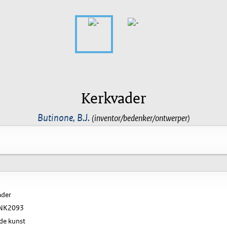
Kerkvader
Butinone, B.J.
(inventor/bedenker/ontwerper)
ader
NK2093
de kunst