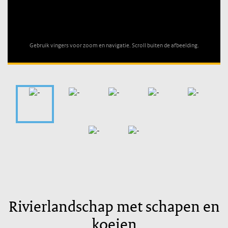
Unable to open [object Object]: HTTP 0 attempting to load
TileSource
Gebruik vingers voor zoom en navigatie. Scroll buiten de afbeelding.
Rivierlandschap met schapen en
koeien