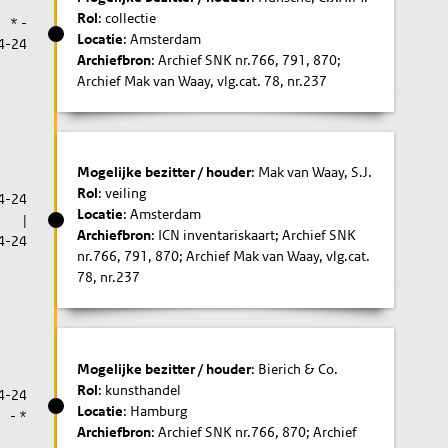
Rol
: collectie
* -
Locatie
: Amsterdam
4-24
Archiefbron
: Archief SNK nr.766, 791, 870;
Archief Mak van Waay, vlg.cat. 78, nr.237
Mogelijke bezitter / houder
: Mak van Waay, S.J.
Rol
: veiling
4-24
Locatie
: Amsterdam
|
Archiefbron
: ICN inventariskaart; Archief SNK
4-24
nr.766, 791, 870; Archief Mak van Waay, vlg.cat.
78, nr.237
Mogelijke bezitter / houder
: Bierich & Co.
Rol
: kunsthandel
4-24
Locatie
: Hamburg
- *
Archiefbron
: Archief SNK nr.766, 870; Archief