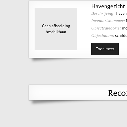
Havengezicht
Haveng
Beschrijving:
Inventarisnummer:
Geen afbeelding
mo
Objectcategorie:
beschikbaar
schilde
Objectnaam:
Toon meer
Reco