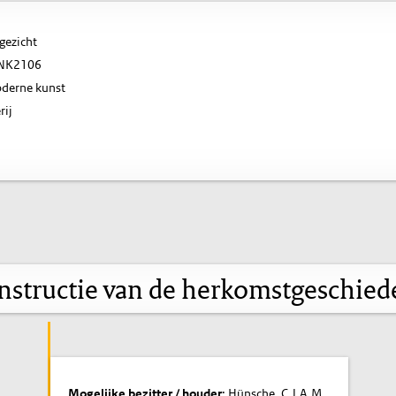
ezicht
NK2106
derne kunst
rij
nstructie van de herkomstgeschied
Mogelijke bezitter / houder
: Hünsche, C.J.A.M.