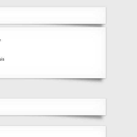
e
uis