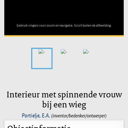
Unable to open [object Object]: HTTP 0 attempting to load
TileSource
Gebruik vingers voor zoom en navigatie. Scroll buiten de afbeelding.
Interieur met spinnende vrouw
bij een wieg
Portielje, E.A.
(inventor/bedenker/ontwerper)