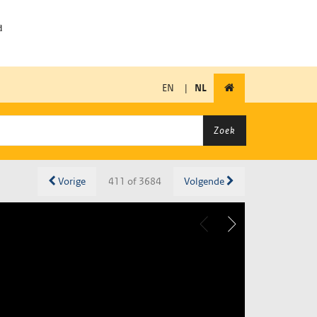
EN
|
NL
Zoek
Vorige
411 of 3684
Volgende