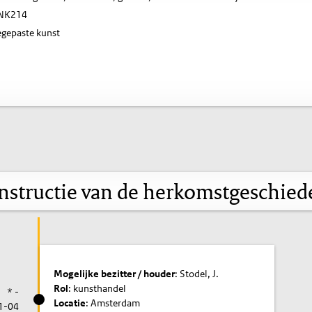
NK214
gepaste kunst
nstructie van de herkomstgeschied
Mogelijke bezitter / houder
: Stodel, J.
Rol
: kunsthandel
* -
Locatie
: Amsterdam
1-04