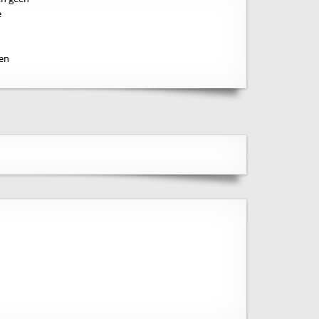
e
een