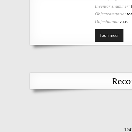
Inventarisnummer:
toe
Objectcategorie:
vaas
Objectnaam:
Toon meer
Reco
194