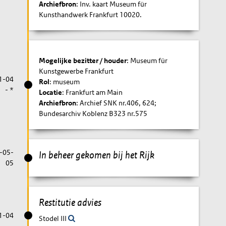
Archiefbron
: Inv. kaart Museum für
Kunsthandwerk Frankfurt 10020.
Mogelijke bezitter / houder
: Museum für
Kunstgewerbe Frankfurt
1-04
Rol
: museum
- *
Locatie
: Frankfurt am Main
Archiefbron
: Archief SNK nr.406, 624;
Bundesarchiv Koblenz B323 nr.575
-05-
In beheer gekomen bij het Rijk
05
Restitutie advies
1-04
Stodel III