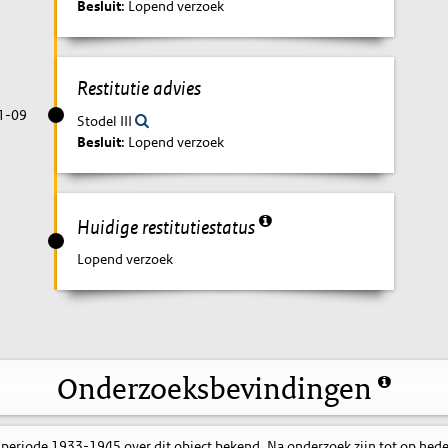
Besluit
: Lopend verzoek
Restitutie advies
1-09
Stodel III
Besluit
: Lopend verzoek
Huidige restitutiestatus
Lopend verzoek
Onderzoeksbevindingen
 periode 1933-1945 over dit object bekend. Na onderzoek zijn tot op hed